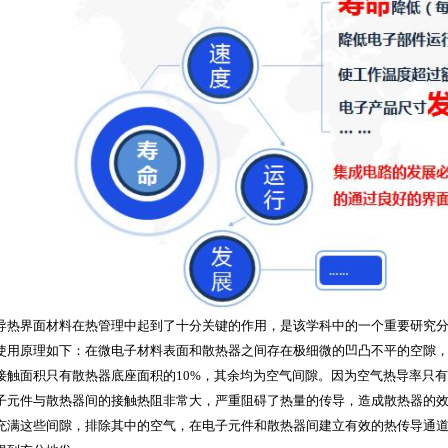
导热界面材料在热管理中起到了十分关键的作用，是该学科中的一个重要研究
使用原理如下：在微电子材料表面和散热器之间存在极细微的凹凸不平的空隙
接触面积只有散热器底座面积的10%，其余均为空气间隙。因为空气热导率只有0.0
子元件与散热器间的接触热阻非常大，严重阻碍了热量的传导，造成散热器的
充满这些间隙，排除其中的空气，在电子元件和散热器间建立有效的热传导通