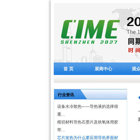
首 页
展商中心
观
行业资讯
设备水冷散热——导热液的选择很
重...
模切材料导热石墨片及铁氧体用胶
带...
芯片发热为什么要应用导热界面材