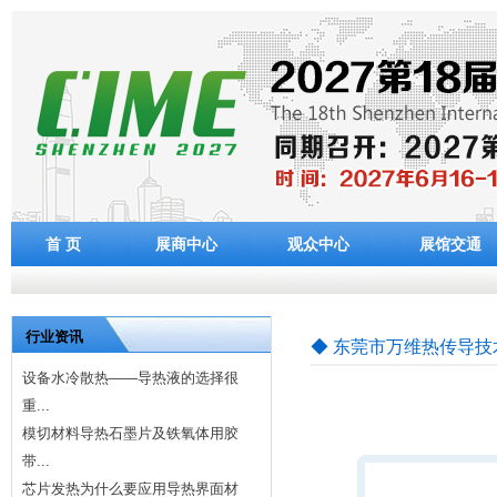
首 页
展商中心
观众中心
展馆交通
行业资讯
◆ 东莞市万维热传导技
设备水冷散热——导热液的选择很
重...
模切材料导热石墨片及铁氧体用胶
带...
芯片发热为什么要应用导热界面材