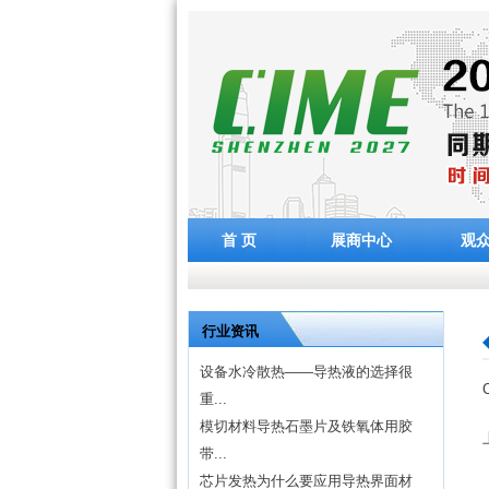
首 页
展商中心
观
行业资讯
设备水冷散热——导热液的选择很
重...
模切材料导热石墨片及铁氧体用胶
带...
芯片发热为什么要应用导热界面材